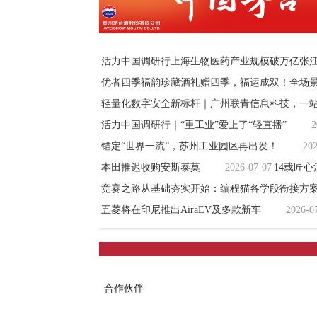
活力中国调研行上海生物医药产业规模破万亿张
优者四季福韵珍藏酒礼赠四季，福运成双！全场
轻量化数字安全新标杆｜广州联青信息科技，一
活力中国调研行｜“重工业”爱上了“轻直播”
2
锚定“世界一流”，苏州工业园区再出发！
202
本田推迟收购安斯泰莫
2026-07-07
14载匠
竞赛之路从基础夯实开始：编程猫各学段衔接方
五菱将在印尼推出AiraEV及多款新车
2026-0
合作伙伴