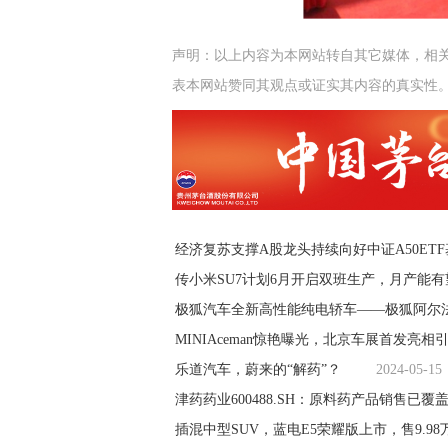
声明：以上内容为本网站转自其它媒体，相
表本网站赞同其观点或证实其内容的真实性
经济复苏支撑A股龙头持续向好中证A50ET
传小米SU7计划6月开启双班生产，月产能有
极狐汽车全新高性能纯电轿车——极狐阿尔法
MINIAceman惊艳曝光，北京车展首发亮相
乐道汽车，蔚来的“解药”？
2024-05-15
津药药业600488.SH：原料药产品销售已
插混中型SUV，蓝电E5荣耀版上市，售9.98