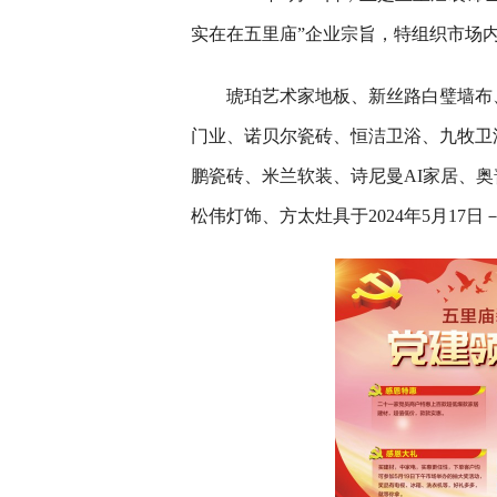
实在在五里庙”企业宗旨，特组织市场内
琥珀艺术家地板、新丝路白璧墙布
门业、诺贝尔瓷砖、恒洁卫浴、九牧卫
鹏瓷砖、米兰软装、诗尼曼AI家居、
松伟灯饰、方太灶具于2024年5月17