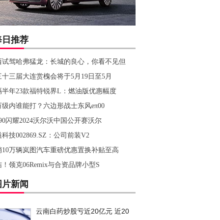
每日推荐
西试驾哈弗猛龙：长城的良心，你看不见但
三十三届大连赏槐会将于5月19日至5月
隔半年23款福特锐界L：燃油版优惠幅度
万级内谁能打？六边形战士东风eπ00
90闪耀2024沃尔沃中国公开赛沃尔
科技002869.SZ：公司前装V2
销10万辆岚图汽车重磅优惠置换补贴至高
！领克06Remix与合资品牌小型S
图片新闻
云南白药炒股亏近20亿元 近20