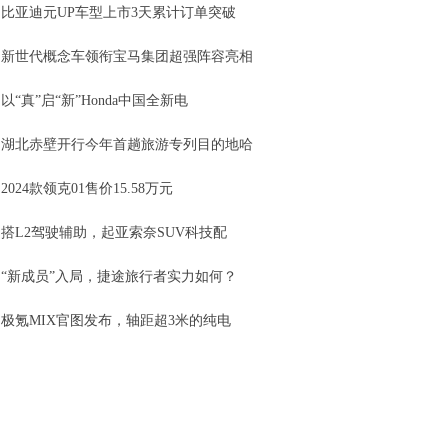
比亚迪元UP车型上市3天累计订单突破
新世代概念车领衔宝马集团超强阵容亮相
以“真”启“新”Honda中国全新电
湖北赤壁开行今年首趟旅游专列目的地哈
2024款领克01售价15.58万元
搭L2驾驶辅助，起亚索奈SUV科技配
“新成员”入局，捷途旅行者实力如何？
极氪MIX官图发布，轴距超3米的纯电