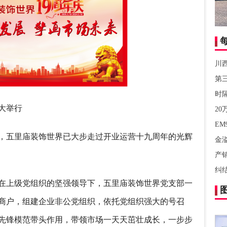
川
第
时
大举行
20
EM
，五里庙装饰世界已大步走过开业运营十九周年的光辉
金溢
产
纠结
在上级党组织的坚强领导下，五里庙装饰世界党支部一
商户，组建企业非公党组织，依托党组织强大的号召
先锋模范带头作用，带领市场一天天茁壮成长，一步步